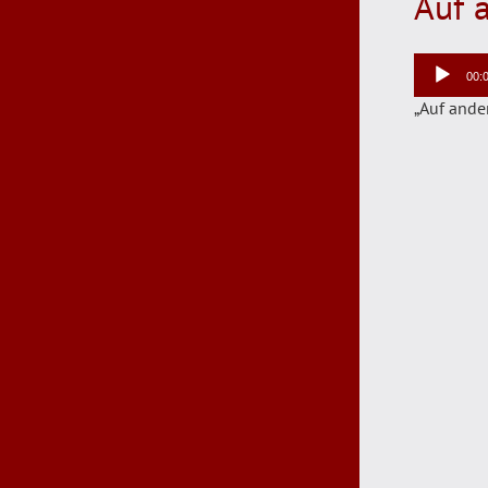
Auf 
Audio-
00:
Player
„Auf ande